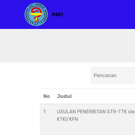
PAFI
No
Judul
1
USULAN PENERBITAN STR-TTK ol
KTKI/KFN