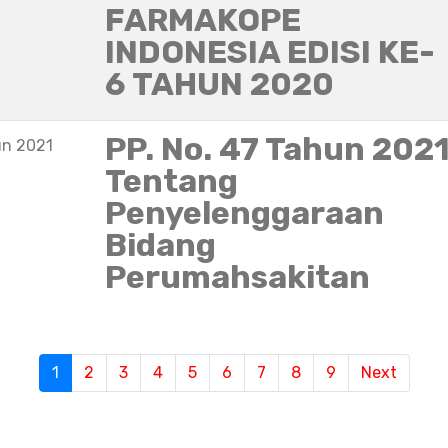
FARMAKOPE
INDONESIA EDISI KE-
6 TAHUN 2020
PP. No. 47 Tahun 202
un 2021
Tentang
Penyelenggaraan
Bidang
Perumahsakitan
S
1
(current)
2
3
4
5
6
7
8
9
Next
e