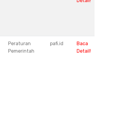
Detail!
1
Peraturan
pafi.id
Baca
Pemerintah
Detail!