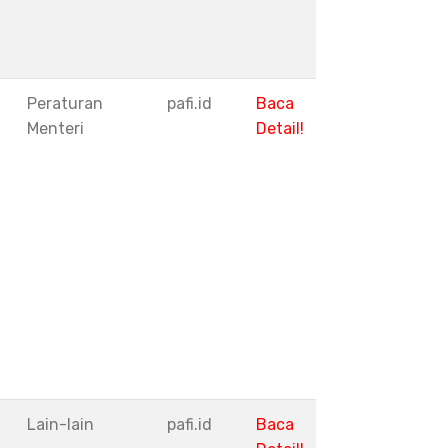
Peraturan
pafi.id
Baca
Menteri
Detail!
I
Lain-lain
pafi.id
Baca