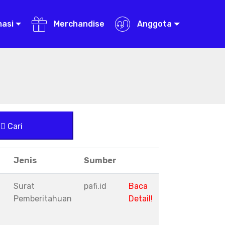
masi
Merchandise
Anggota
Cari
Jenis
Sumber
Surat
pafi.id
Baca
Pemberitahuan
Detail!