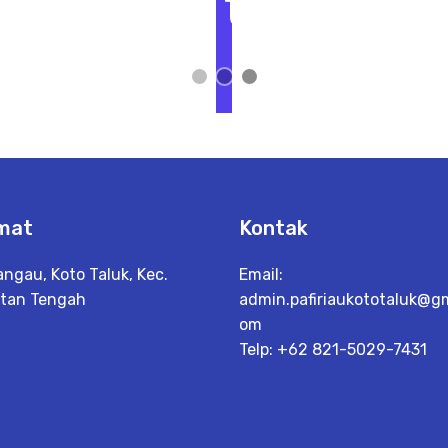
t
L
i
h
a
t
D
e
t
a
il
mat
Kontak
angau, Koto Taluk, Kec.
Email:
tan Tengah
admin.pafiriaukototaluk@gm
om
Telp: +62 821-5029-7431