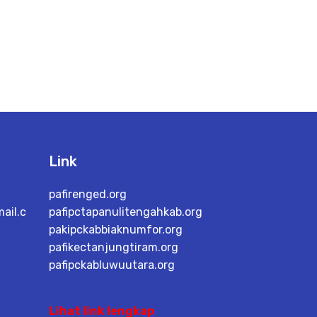
Link
pafirenged.org
ail.c
pafipctapanulitengahkab.org
pakipckabbiaknumfor.org
pafikectanjungtiram.org
pafipckabluwuutara.org
Lihat link lengkap